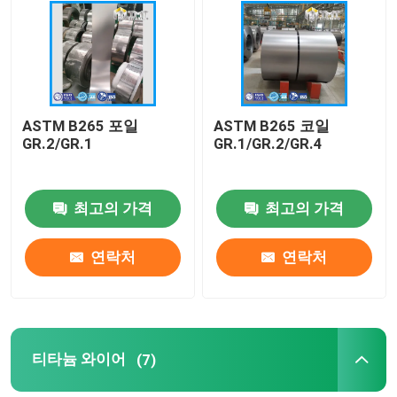
회사 소개
공장 투어
ASTM B265 포일
ASTM B265 코일
GR.2/GR.1
GR.1/GR.2/GR.4
품질 관리
최고의 가격
최고의 가격
연락처
연락처
연락처
견적 요청
티타늄 막대
티타늄 와이어
(7)
티타늄 시트/플레이트