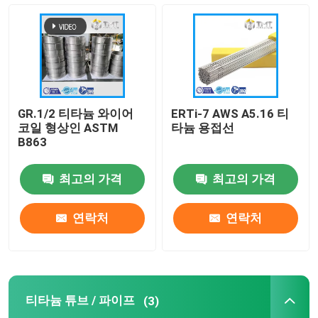
티타늄 코일/호일
티타늄 와이어
GR.1/2 티타늄 와이어
ERTi-7 AWS A5.16 티
티타늄 단조/플랜지
코일 형상인 ASTM
타늄 용접선
B863
티타늄 튜브 / 파이프
최고의 가격
최고의 가격
티타늄 기계 부품
연락처
연락처
티타늄 장비
티타늄 튜브 / 파이프
(3)
티타늄 잉곳