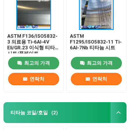
ASTM F136/ISO5832-
ASTM
3 의료용 Ti-6Al-4V
F1295/ISO5832-11 Ti-
Eli/GR.23 이식형 티타늄
6Al-7Nb 티타늄 시트
시트/플레이트
최고의 가격
최고의 가격
연락처
연락처
홈
제품 소개
티타늄 코일/호일
(2)
동영상