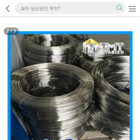
2
/
3