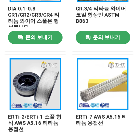
DIA.0.1-0.8
GR.3/4 티타늄 와이어
GR1/GR2/GR3/GR4 티
코일 형상인 ASTM
회사 소개
타늄 와이어 스풀은 형
B863
성됩니다
문의 보내기
문의 보내기
공장 투어
품질 관리
연락처
견적 요청
티타늄 막대
ERTi-2/ERTi-1 스풀 형
ERTi-7 AWS A5.16 티
식 AWS A5.16 티타늄
타늄 용접선
용접선
티타늄 시트/플레이트