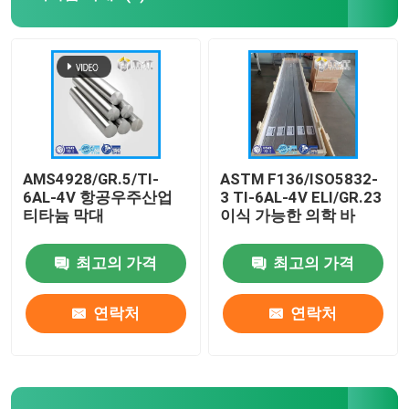
티타늄 코일/호일
티타늄 와이어
티타늄 단조/플랜지
AMS4928/GR.5/TI-
ASTM F136/ISO5832-
6AL-4V 항공우주산업
3 TI-6AL-4V ELI/GR.23
티타늄 막대
이식 가능한 의학 바
티타늄 튜브 / 파이프
최고의 가격
최고의 가격
티타늄 기계 부품
연락처
연락처
티타늄 장비
티타늄 잉곳